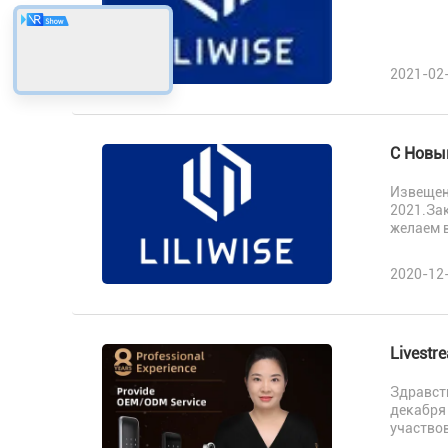
2021-02
С Новы
Извещен
2021.За
желаем в
2020-12
Livestr
Здравств
декабря
участвов
Ос