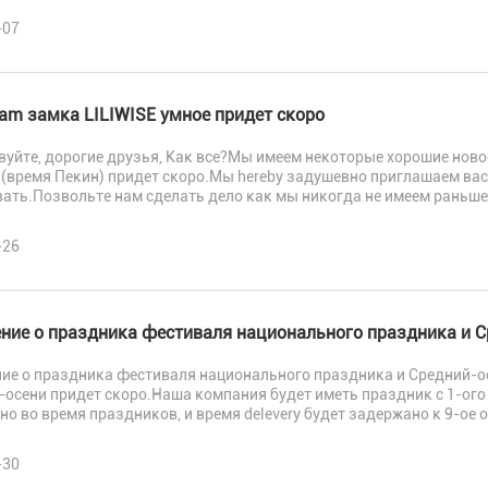
-07
ближайшее время!
eam замка LILIWISE умное придет скоро
уйте, дорогие друзья, Как все?Мы имеем некоторые хорошие новост
 (время Пекин) придет скоро.Мы hereby задушевно приглашаем ва
ать.Позвольте нам сделать дело как мы никогда не имеем раньше
-26
Представьте
ние о праздника фестиваля национального праздника и С
ие о праздника фестиваля национального праздника и Средний-о
-осени придет скоро.Наша компания будет иметь праздник с 1-ого
о во время праздников, и время delevery будет задержано к 9-ое о
-30