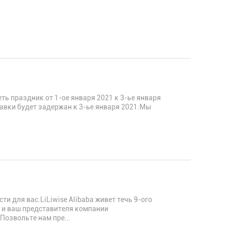
ь праздник от 1-ое января 2021 к 3-ье января
авки будет задержан к 3-ье января 2021.Мы
и для вас.LiLiwise Alibaba живет течь 9-ого
с и ваш представителя компании
Позвольте нам пре...
м в