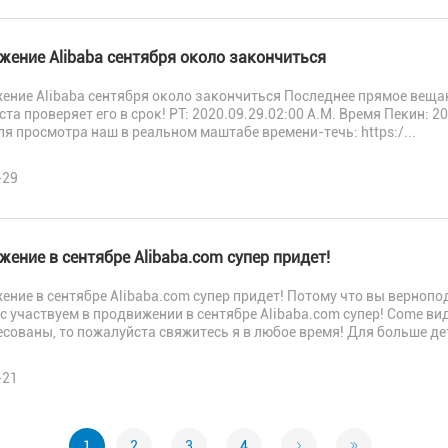
жение Alibaba сентября около закончиться
ение Alibaba сентября около закончиться Последнее прямое вещан
та проверяет его в срок! PT: 2020.09.29.02:00 A.M. Время Пекин: 
я просмотра наш в реальном маштабе времени-течь: https:/...
-29
ение в сентябре Alibaba.com супер придет!
ние в сентябре Alibaba.com супер придет! Потому что вы вернопо
с участвуем в продвижении в сентябре Alibaba.com супер! Come ви
сованы, то пожалуйста свяжитесь я в любое время! Для больше дет
-21
1
2
3
4