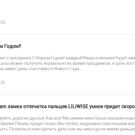
-02
м Годом!!
ие о праздника С Новым Годом! каждый!Наша компания будет имет
казы можно получать нормально во время праздников, и срок пост
ы имеет день счастливого Нового Года...
-31
eam замка отпечатка пальцев LILIWISE умное придет скоро
уйте, дорогие друзья, Как все?Мы имеем некоторые хорошие новост
 (время Пекин) придет скоро.Мы hereby задушевно приглашаем ва
ать.Позвольте нам сделать дело как мы никогда не имеем раньше
тавьте сообщение Мы перезвоним ва