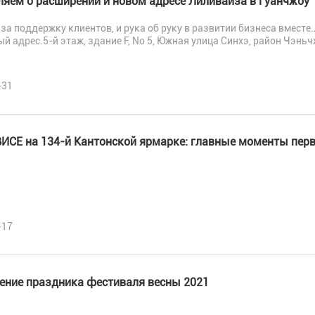
ляем о расширении и новом адресе Лиливайза в Гуанчжоу"
за поддержку клиентов, и рука об руку в развитии бизнеса вмест
й адрес.5-й этаж, здание F, No 5, Южная улица Синхэ, район Чэньч
-31
ИСЕ на 134-й Кантонской ярмарке: главные моменты перв
-17
ение праздника фестиваля весны 2021