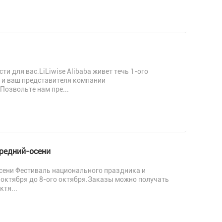
и для вас.LiLiwise Alibaba живет течь 1-ого
с и ваш представителя компании
Позвольте нам пре...
редний-осени
сени Фестиваль национального праздника и
 октября до 8-ого октября.Заказы можно получать
ктя...