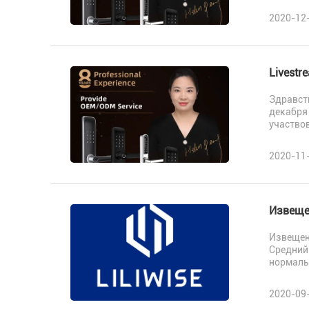
2020-12
Livestr
Здравств
декабря
участвов
2020-11
Извеще
Извещен
Средний
нормальн
2020-09