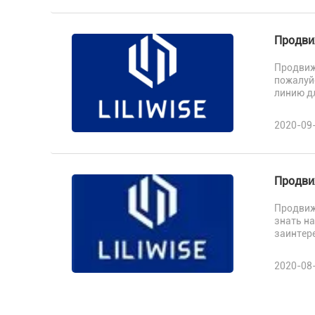
Продви
Продвиж
пожалуйс
линию дл
2020-09
Продвиж
Продвиже
знать на
заинтере
2020-08