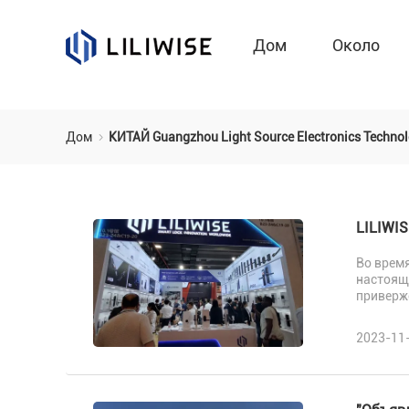
Дом
Около
Дом
КИТАЙ Guangzhou Light Source Electronics Techno
LILIWI
Во время
настоящ
приверж
2023-11