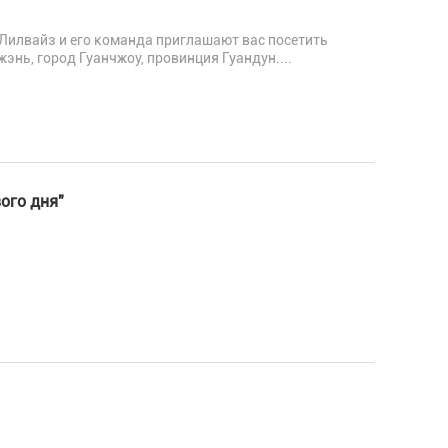
е.Лилвайз и его команда приглашают вас посетить
жэнь, город Гуанчжоу, провинция Гуандун....
ого дня"