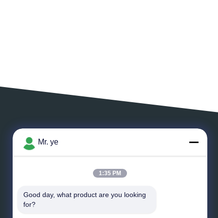
ВЫЙДИТЕ СООБЩЕНИЕ
Mr. ye
1:35 PM
Good day, what product are you looking 
*
Электронная почта
for?