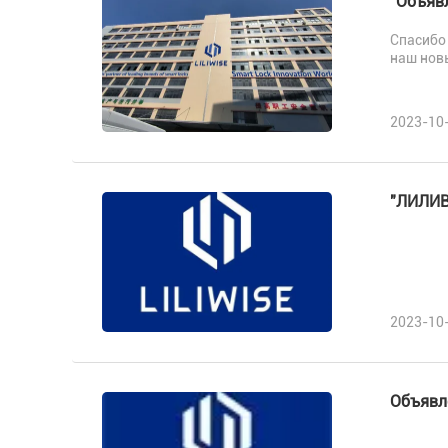
"Объяв
Спасибо 
наш новы
2023-10
"ЛИЛИВ
2023-10
Объявл