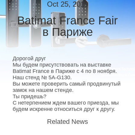
КАЧЕСТВА
Oct 25, 2019
Batimat France Fair
СВЯЖИТЕСЬ
в Париже
МЫ
НОВОСТИ
Дорогой друг
Мы будем присутствовать на выставке
NEWS
Batimat France в Париже с 4 по 8 ноября.
Наш стенд № 5A-G130.
Вы можете проверить самый продвинутый
КАРТА
замок на нашем стенде.
САЙТА
Ты придешь?
С нетерпением ждем вашего приезда, мы
будем искренне относиться друг к другу.
ПОЛИТИКА
Related News
УЕДИНЕНИЯ