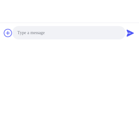
Photo
Video Call
Audio Call