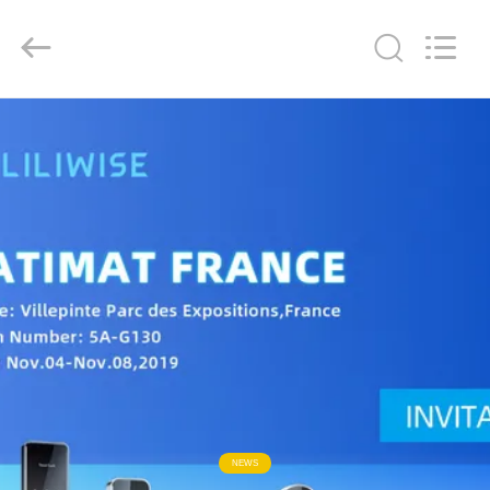
Light
Source
Electronics
Technology
Limited.
All
Rights
Reserved.
ДОМ
ПРОДУКТЫ
О
НАС
ПУТЕШЕСТВИЕ
ФАБРИКИ
ПРОВЕРКА
NEWS