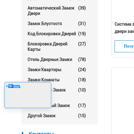
Автоматический Замок
(39)
Двери
Замок Блуэтоотх
(31)
Система 
двери зам
Код Блокировки Дверей
(19)
электрон
Блокировка Дверей
(27)
Полу
Карты
Отель Дверные Замки
(78)
Замки Квартиры
(24)
Замки Комнаты
(18)
Стеклянный Замок
(10)
Двери
Алюминиевый Замок
(17)
Другой Замок
(15)