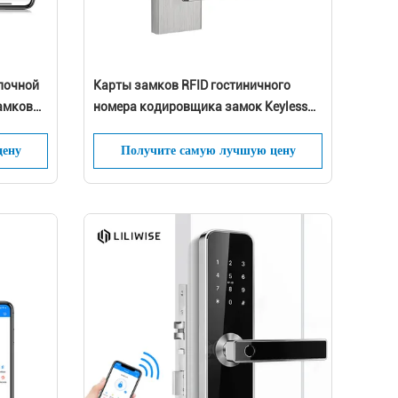
почной
Карты замков RFID гостиничного
амков
номера кодировщика замок Keyless
м в
ческий
безопасный электрический
цену
Получите самую лучшую цену