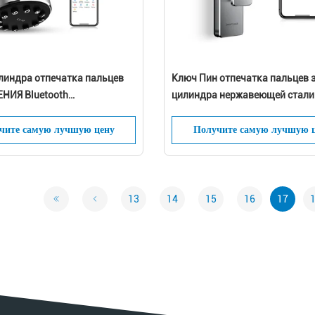
Представьте
линдра отпечатка пальцев
Ключ Пин отпечатка пальцев 
ИЯ Bluetooth
цилиндра нержавеющей стали
остью биометрический
Блуэтоотх открывает
чите самую лучшую цену
Получите самую лучшую 
13
14
15
16
17