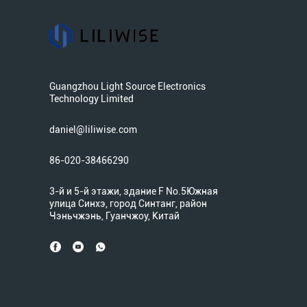
Guangzhou Light Source Electronics
Technology Limited
daniel@liliwise.com
86-020-38466290
3-й и 5-й этажи, здание F No.5Южная
улица Синхэ, город Синтанг, район
Чэньчжэнь, Гуанчжоу, Китай