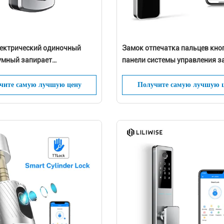
ектрический одиночный
Замок отпечатка пальцев кно
 умный запирает
панели системы управления з
тавьте сообщение Мы перезвоним ва
ческую кнопочную панель
гостиничного номера электри
iFi
чите самую лучшую цену
Получите самую лучшую 
ближайшее время!