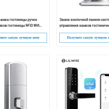
замка гостиницы ручки
Замок кнопочной панели сис
ков гостиницы RFID Wifi
управления замков гостиничн
ная умная
номера электрический умный
чите самую лучшую цену
Получите самую лучшую 