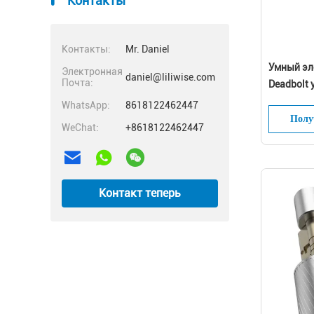
Контакты
Контакты:
Mr. Daniel
Умный эл
Электронная
daniel@liliwise.com
Почта:
Deadbolt
Ос
биометри
WhatsApp:
8618122462447
цифров W
Полу
WeChat:
+8618122462447
Контакт теперь