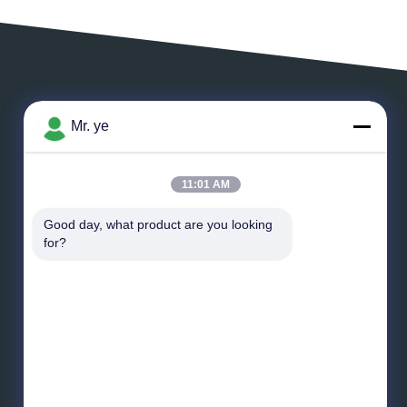
ВЫЙДИТЕ СООБЩЕНИЕ
Mr. ye
11:01 AM
Good day, what product are you looking 
*
Электронная почта
for?
*
Сообщение
Отправьте