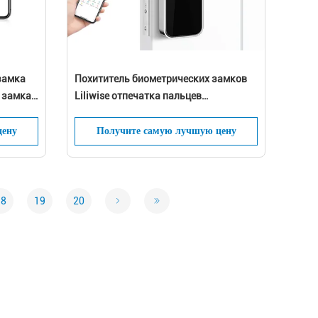
замка
Похититель биометрических замков
 замка
Liliwise отпечатка пальцев
электронных Keyless анти-
цену
Получите самую лучшую цену
18
19
20