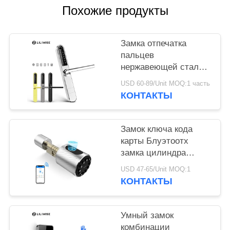
Похожие продукты
Замка отпечатка
пальцев
нержавеющей стали
дистанционное
USD 60-89/Unit MOQ:1 часть
управление Вифи
КОНТАКТЫ
Блуэтоотх умного
тонкое
Замок ключа кода
карты Блуэтоотх
замка цилиндра
отпечатка пальцев
USD 47-65/Unit MOQ:1
жилой регулируемый
КОНТАКТЫ
Умный замок
комбинации