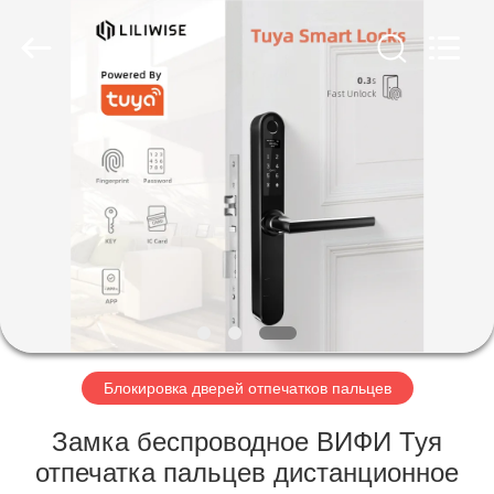
Light
Source
Electronics
Technology
Limited.
All
Rights
Reserved.
ДОМ
ПРОДУКТЫ
О
НАС
ПУТЕШЕСТВИЕ
ФАБРИКИ
Блокировка дверей отпечатков пальцев
Замка беспроводное ВИФИ Туя
ПРОВЕРКА
отпечатка пальцев дистанционное