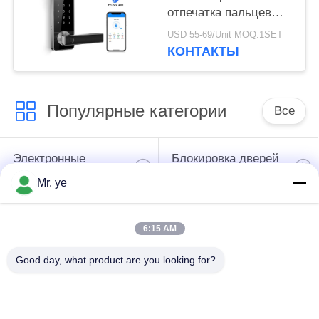
отпечатка пальцев
Блуэтоотх замка
USD 55-69/Unit MOQ:1SET
отпечатка пальцев с
КОНТАКТЫ
ключом для всех
замков
Популярные категории
Все
Электронные
Блокировка дверей
дверные замки
отпечатков пальцев
Mr. ye
Замок двери
Дверной замок
6:15 AM
опознавания
камеры
стороны
Good day, what product are you looking for?
автоматический
Замок Блуэтоотх
замок двери