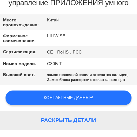
КАЧЕСТВА
управление ПРИЛОЖЕНИЯ умного
СВЯЖИТЕСЬ
Место
Китай
происхождения:
МЫ
Фирменное
LILIWISE
наименование:
НОВОСТИ
Сертификация:
CE，RoHS，FCC
Номер модели:
С30Б-Т
NEWS
Высокий свет:
,
замок кнопочной панели отпечатка пальцев
Замок блока развертки отпечатка пальцев
КАРТА
САЙТА
КОНТАКТНЫЕ ДАННЫЕ!
ПОЛИТИКА
РАСКРЫТЬ ДЕТАЛИ
УЕДИНЕНИЯ