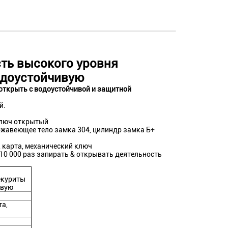
ть высокого уровня
одоустойчивую
открыть с водоустойчивой и защитной
й.
ключ открытый
ержавеющее тело замка 304, цилиндр замка Б+
, карта, механический ключ
10 000 раз запирать & открывать деятельность
екуриты
ивую
та,