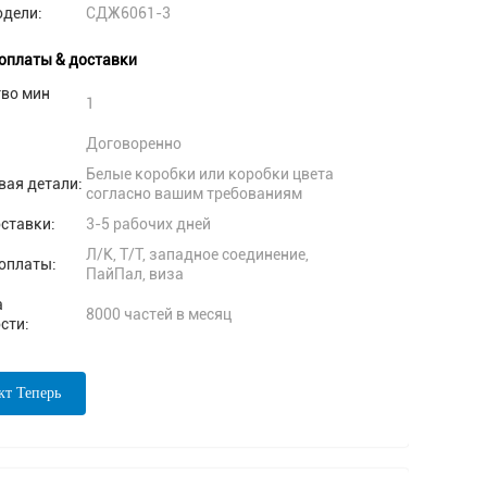
одели:
СДЖ6061-3
оплаты & доставки
тво мин
1
Договоренно
Белые коробки или коробки цвета
вая детали:
согласно вашим требованиям
ставки:
3-5 рабочих дней
Л/К, Т/Т, западное соединение,
оплаты:
ПайПал, виза
а
8000 частей в месяц
сти:
кт Теперь