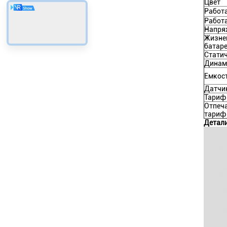
Цвет
Работ
Работ
Напря
Жизне
батар
Статич
Динам
Емкос
Датчик
Тариф 
Отпеч
тариф
Детал