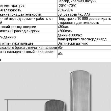
Серебр, красная латунь
ая температура
-20℃~70℃
ая влажность
20%~90%
жение тока деятельности
6В (батареи 4кс АА)
нный период времени работы от
Поддержка 10 000 раз запирать
ей
открывать деятельность
еский расход энергии
<30ua>
ический расход энергии
<200ma>
данные 300пкс
ть данных
Фингерпринт+пассворд+кард
 отпечатка пальцев
Оптически датчик
ложного брака отпечатка пальцев
<0>
аток пальцев ложный признавает
<0>
и