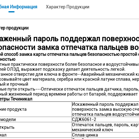
бная Информация
Характер Продукции
ер продукции
аженный пароль поддержал поверхнос
опасности замка отпечатка пальцев в
й способ замка карты отпечатка пальцев безопасностью простой 
хностью
тные практически поверхности более безопасное и водоустойчивы
лей ОЛЭД, выражает подсказку делает деятельность легкой.
танное отверстие для ключа в фронте--Аварийный механический 
ковывайте цвет материала, серебра или красной латуни сплава, н
ый и прочный
ные пути открыть---Оптически отпечаток пальцев датчика, пароль
ный жизненный период времени работы от батарей, поддерживает 
етры Течиникал
Искаженный пароль поддержал
ние продукта
поверхность замка высокую с+
отпечатка пальцев водоустойч
 модели
СДЖ6061-2
Отпечаток пальцев, пароль, кар
открыть
механический ключ
иал
Сплав цинка