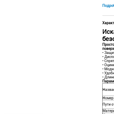
Подро
Характ
Иск
без
Просто
повер
• Защи
• Дисп
• Спря
• Оцин
• Модн
• Удоб
• Длин
Парам
Назва
Номер
Пути 
Матер