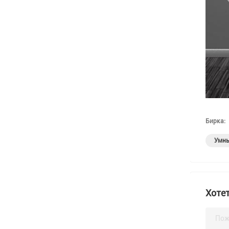
Бирка:
Умн
Хотет
Пож