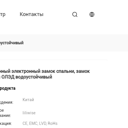
тр
Контакты
оустойчивый
нный электронный замок спальни, замок
я ОЛЭД водоустойчивый
продукта
Китай
ждения:
ое
liliwise
вание:
кация:
CE, EMC, LVD, RoHs