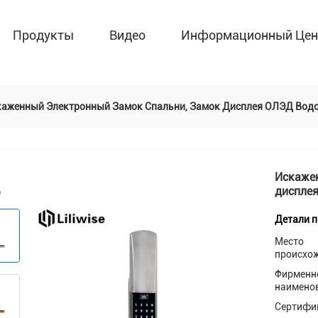
Продукты
Видео
Информационный Цен
каженный Электронный Замок Спальни, Замок Дисплея ОЛЭД Вод
Искаже
диспле
Детали 
Место
происхо
Фирменн
наимено
Сертифи