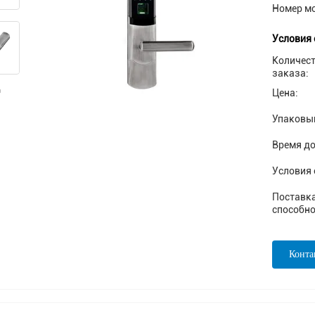
Номер м
Условия 
Количес
заказа:
Цена:
Упаковы
Время до
Условия 
Поставк
способно
Конта