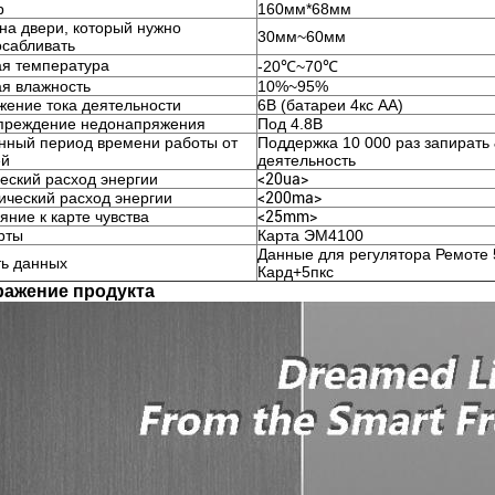
р
160мм*68мм
а двери, который нужно
30мм~60мм
осабливать
ая температура
-20℃~70℃
я влажность
10%~95%
ение тока деятельности
6В (батареи 4кс АА)
преждение недонапряжения
Под 4.8В
нный период времени работы от
Поддержка 10 000 раз запирать 
ей
деятельность
еский расход энергии
<20ua>
ческий расход энергии
<200ma>
яние к карте чувства
<25mm>
рты
Карта ЭМ4100
Данные для регулятора Ремоте 
ть данных
Кард+5пкс
ражение продукта