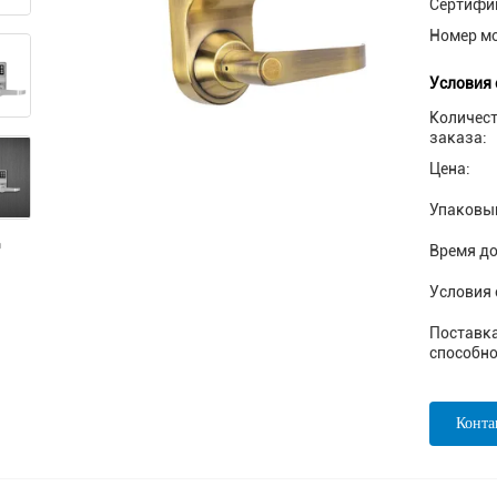
Сертифи
Номер м
Условия 
Количес
заказа:
Цена:
Упаковы
Время до
Условия 
Поставк
способно
Конта