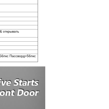
& открывать
56пкс Пассворд+56пкс