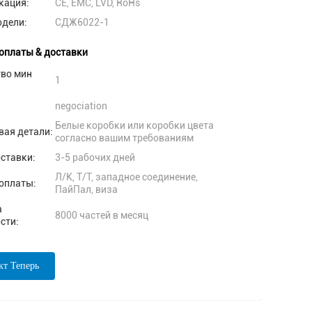
кация:
CE, EMC, LVD, RoHs
одели:
СДЖ6022-1
оплаты & доставки
тво мин
1
negociation
Белые коробки или коробки цвета
вая детали:
согласно вашим требованиям
ставки:
3-5 рабочих дней
Л/К, Т/Т, западное соединение,
оплаты:
ПайПал, виза
а
8000 частей в месяц
сти:
кт Теперь