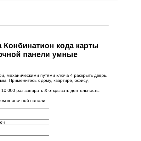
а Конбинатион кода карты
очной панели умные
ой, механическими путями ключа 4 раскрыть дверь.
м. Применитесь к дому, квартире, офису,
0 000 раз запирать & открывать деятельность.
ком кнопочной панели.
люч