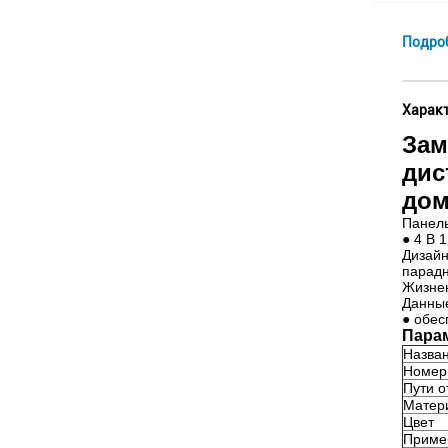
Подро
Характ
Зам
дис
до
Панель
● 4 В 
Дизайн
парадн
Жизнен
Данные
● обес
Пара
Назван
Номер
Пути о
Матер
Цвет
Приме