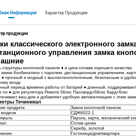
бная Информация
Характер Продукции
ер продукции
ки классического электронного замк
танционного управления замка кноп
машние
 структуры кнопочной панели ● и цинк-сплава хорошего качества.
1 замке Конбинатион с паролем, дистанционным управлением, карт
 ● прочный и модный с высокотехнологичным, безопасным и удобны
ому входу.
ный период времени работы от батарей ● длинный, поддерживает 1
 по ● для регулятора Ремоте 56пкс Пассворд+56пкс Кард+5пкс
печивает ваш дом и добавляет удобную автоматизацию с этим зам
метры Течиникал
ие продукта
Замок кнопочной панели
 модели
СДЖ6022-1
ткрыть
Пароль, карта, механический к
иал
Сплав цинка
Серебр, золотой
нение
Гостиница/дом/квартира