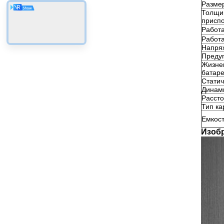
Разме
Толщин
присп
Работ
Работа
Напряж
Преду
Жизне
батар
Статич
Динами
Рассто
Тип ка
Емкос
Изоб