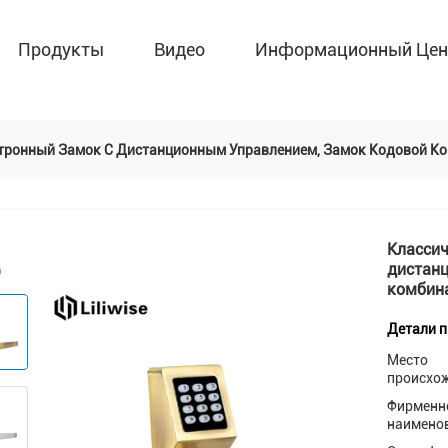
Продукты
Видео
Информационный Цен
тронный Замок С Дистанционным Управлением, Замок Кодовой К
Классич
дистан
комбин
Детали 
Место
происхо
Фирменн
наимено