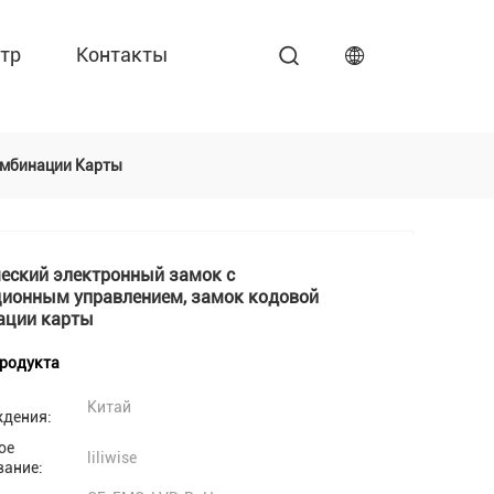
тр
Контакты
омбинации Карты
еский электронный замок с
ционным управлением, замок кодовой
ации карты
продукта
Китай
ждения:
ое
liliwise
вание: