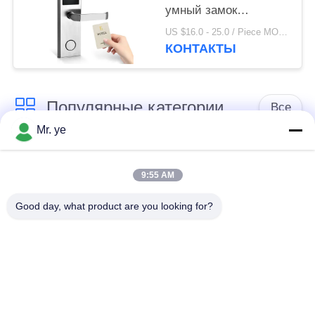
умный замок
гостиницы цифров
US $16.0 - 25.0 / Piece MOQ:1
электронный РФИД с
КОНТАКТЫ
свободной системой
Популярные категории
Все
Mr. ye
Электронные
Блокировка дверей
дверные замки
отпечатков пальцев
9:55 AM
Good day, what product are you looking for?
Замок двери
Дверной замок
опознавания
камеры
стороны
автоматический
Замок Блуэтоотх
замок двери