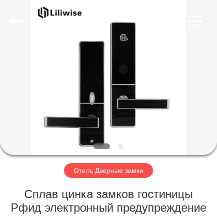
Light
Source
Electronics
Technology
Limited.
All
Rights
Reserved.
ДОМ
ПРОДУКТЫ
О
НАС
ПУТЕШЕСТВИЕ
ФАБРИКИ
Отель Дверные замки
Сплав цинка замков гостиницы
ПРОВЕРКА
Рфид электронный предупреждение