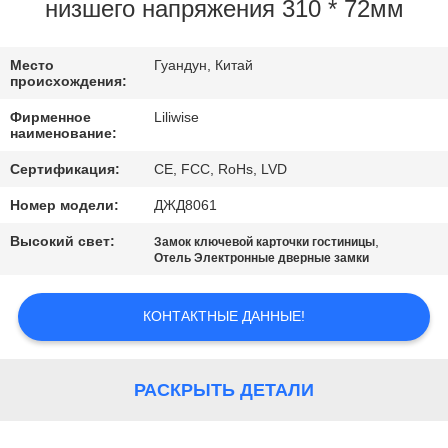
КАЧЕСТВА
низшего напряжения 310 * 72мм
СВЯЖИТЕСЬ
Место
Гуандун, Китай
происхождения:
МЫ
Фирменное
Liliwise
наименование:
НОВОСТИ
Сертификация:
CE, FCC, RoHs, LVD
Номер модели:
ДЖД8061
NEWS
Высокий свет:
,
Замок ключевой карточки гостиницы
Отель Электронные дверные замки
КАРТА
КОНТАКТНЫЕ ДАННЫЕ!
САЙТА
ПОЛИТИКА
РАСКРЫТЬ ДЕТАЛИ
УЕДИНЕНИЯ