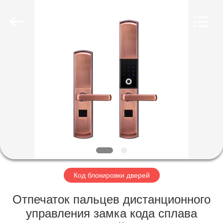
Light
Source
Electronics
Technology
Limited.
All
Rights
Reserved.
ДОМ
ПРОДУКТЫ
О
НАС
ПУТЕШЕСТВИЕ
ФАБРИКИ
Код блокировки дверей
Отпечаток пальцев дистанционного
ПРОВЕРКА
управления замка кода сплава