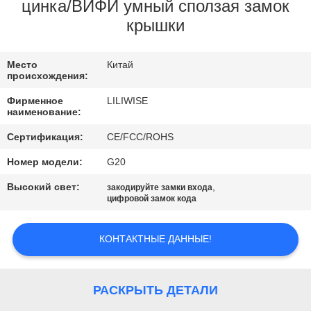
КАЧЕСТВА
цинка/ВИФИ умный сползая замок
крышки
СВЯЖИТЕСЬ
Место
Китай
МЫ
происхождения:
Фирменное
LILIWISE
НОВОСТИ
наименование:
Сертификация:
CE/FCC/ROHS
NEWS
Номер модели:
G20
Высокий свет:
,
закодируйте замки входа
КАРТА
цифровой замок кода
САЙТА
КОНТАКТНЫЕ ДАННЫЕ!
ПОЛИТИКА
УЕДИНЕНИЯ
РАСКРЫТЬ ДЕТАЛИ