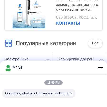
замок дистанционного
управления ВиФи
Блуэтоотх замка кода
USD 60-89/Unit MOQ:1 часть
нержавеющей стали
КОНТАКТЫ
Популярные категории
Все
Электронные
Блокировка дверей
дверные замки
отпечатков пальцев
Mr. ye
Замок двери
Дверной замок
11:59 PM
опознавания
камеры
стороны
Good day, what product are you looking for?
автоматический