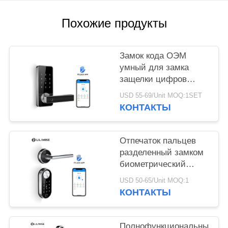
Похожие продукты
Замок кода ОЭМ
умный для замка
защелки цифров
домашнего/на
USD 55-69/Unit MOQ:1SET
открытом воздухе
КОНТАКТЫ
отпечатка пальцев
беспроводного
Отпечаток пальцев
разделенный замком
биометрический
беспроводное
USD 50-65/Unit MOQ:1
современное
КОНТАКТЫ
домашнее Блуэтоотх
кода европейского
стандарта
Полнофункциональный