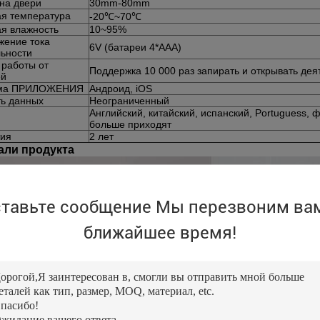
на двери
30mm-80mm
ая температура
-20℃~70℃
я влажность
10~95%
жение тока
6V (батареи 4*AAA)
ьности
 работы от
Поддержка 10 000 раз запирать и открывать дея
ей
ма ПРИЛОЖЕНИЯ
Андроид, iOS
ть данных
Неограниченный
Английский, китайский, испанский, Portuguess, 
больше приходят
тия
2 лет
али продукта
тавьте сообщение Мы перезвоним ва
ближайшее время!