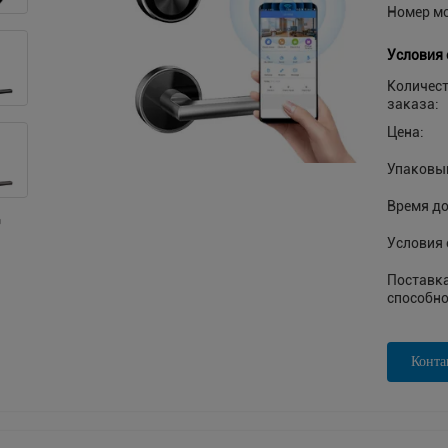
Номер м
Условия 
Количес
заказа:
Цена:
Упаковы
Время до
Условия 
Поставк
способно
Конта