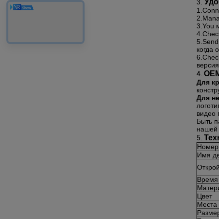
Удо
3.
1.Conn
2.Mana
3.You 
4.Chec
5.Send
когда 
6.Chec
версия
OE
4.
Для к
констр
Для н
логоти
видео 
Быть п
нашей 
Тех
5.
Номер
Имя д
Открой
Время
Матер
Цвет
Места
Разме