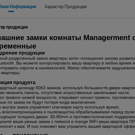
бная Информация
Характер Продукции
ер продукции
ашние замки комнаты Managerment с
ременные
дрение продукции
ный разделенный замок квартиры анти--похищения заново развитый
luetooth. Вы можете контролировать вашу квартиру в любое время 
отправить пароли в нанимателей, liliwise обеспечиваете задушев
 квартиры.
кция продукта
ндартный цилиндр 6063 замков, используя большинств двери квартир
ная чеканить панель, отсутствие искусственных заклепывая части;
нал тревоги низкой мощности, открывает сигнал тревоги, противоза
ные по замка не будут потеря когда выключение;
ы внутри замка управляют ключевую карту используя время;
ь влагонепроницаема и пылезащитна обрабатываемая перед грузи
ходящая толщина двери: 30-80mm и противостатическая поддержка
дините ваши умные замки с netword и mange WiFi ваша квартира
иносит к вам. И оно поможет вам управлять вашей квартирой эффе