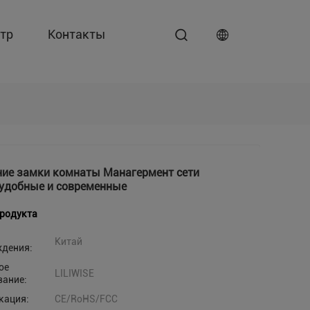
тр
Контакты
ие замки комнаты Манагермент сети
 удобные и современные
продукта
Китай
ждения:
ое
LILIWISE
вание:
кация:
CE/RoHS/FCC