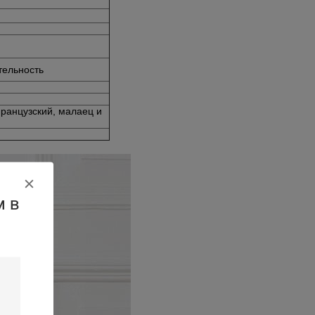
тельность
французский, малаец и
м в