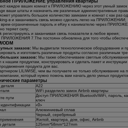
бное ПРИЛОЖЕНИЕ управления квартиры
ect каждое ваших комнат к ПРИЛОЖЕНИЮ через этот умный замок
ge ваши штаты и назначить им различные административные пр
может управлять большое количество замками и комнат с как раз 
king-в и заканчивать связь можно сделать легко на ПРИЛОЖЕНИИ;
 врем-ограниченные пароль и eKey к нанимателю через ПРИЛОЖЕН
оно теряет силу;
k регистрируясь и заканчивая связь показатели в любое время;
 ПРИЛОЖЕНИЯ 7.The постоянн обновлена для того чтобы обеспечи
M/ODM
рупных заказов:
Мы выдвигали технологическое оборудование и п
уировать и изготовить различные продукты согласно различным тр
ебольших заказов:
Мы также обеспечиваем светлые обслуживания
п к нашим продуктам, конструировать и сделать пакет и инструкци
продвижения продукта для вас.
артнером LILIWISE, чем вы получаете не только обслуживание на п
компании, который нужно помочь вам начать дело умных продукто
нические параметры
 деталя
A22
еталя
WiFi разделило замок Airbnb квартиры
Доступ ПРИЛОЖЕНИЯ Bluetooth/WiFi, пароль, ка
те пути
ключ
 идентификации
<0>
иал
Алюминиевый сплав
Черный, серебряный
 применения
Жилой, квартира, дом, офис, Airbnb
р деталя
125mm*58mm*127mm