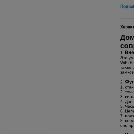
Подро
Характ
Дом
сов
Вне
1.
Это ум
WiFi B
также 
замков
Фун
2.
1. ста
2. точ
3. сиг
4. Дан
5. Час
6. Цеп
7. под
8. сое
оно пр