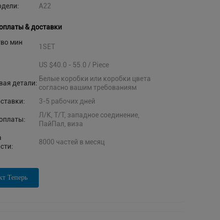
одели:
A22
оплаты & доставки
тво мин
1SET
US $40.0 - 55.0 / Piece
Белые коробки или коробки цвета
вая детали:
согласно вашим требованиям
ставки:
3-5 рабочих дней
Л/К, Т/Т, западное соединение,
оплаты:
ПайПал, виза
а
8000 частей в месяц
сти:
кт Теперь