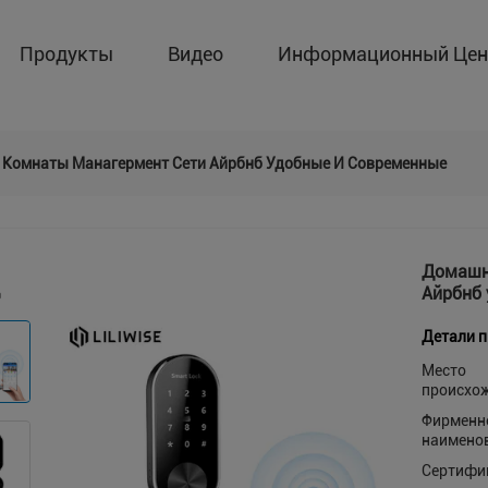
Продукты
Видео
Информационный Цен
Комнаты Манагермент Сети Айрбнб Удобные И Современные
Домашн
Айрбнб
Детали 
Место
происхо
Фирменн
наимено
Сертифи