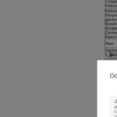
Толщи
Работ
Работа
Напря
деятел
Время
батар
Систе
Емкос
Язык
Гаран
Дет
6.
Ос