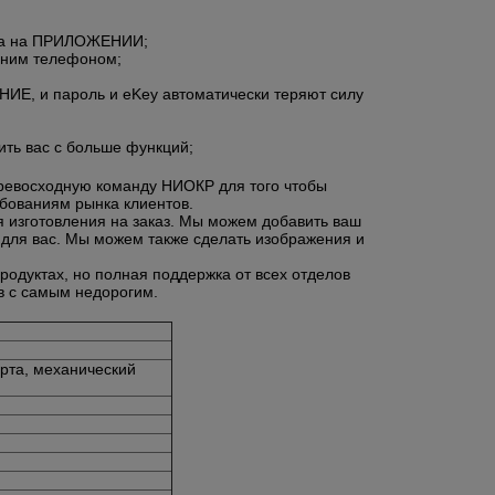
ава на ПРИЛОЖЕНИИ;
одним телефоном;
ИЕ, и пароль и eKey автоматически теряют силу
ть вас с больше функций;
ревосходную команду НИОКР для того чтобы
ебованиям рынка клиентов.
 изготовления на заказ. Мы можем добавить ваш
и для вас. Мы можем также сделать изображения и
родуктах, но полная поддержка от всех отделов
в с самым недорогим.
рта, механический