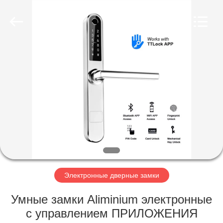
Light
Source
Electronics
Technology
Limited.
All
Rights
Reserved.
ДОМ
ПРОДУКТЫ
О
НАС
ПУТЕШЕСТВИЕ
ФАБРИКИ
Электронные дверные замки
Умные замки Aliminium электронные
ПРОВЕРКА
с управлением ПРИЛОЖЕНИЯ