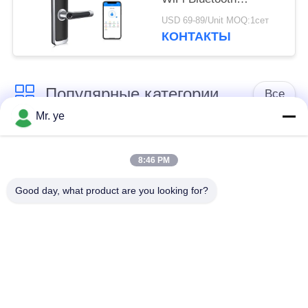
электронный умный
USD 69-89/Unit MOQ:1сет
для резиденции
КОНТАКТЫ
Популярные категории
Все
Mr. ye
Электронные
Блокировка дверей
дверные замки
отпечатков пальцев
8:46 PM
Good day, what product are you looking for?
Замок двери
Дверной замок
опознавания
камеры
стороны
автоматический
Замок Блуэтоотх
замок двери