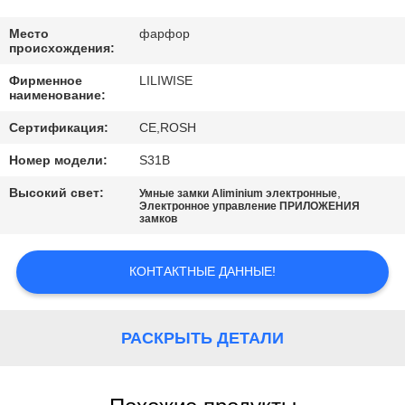
КАЧЕСТВА
Место
фарфор
происхождения:
СВЯЖИТЕСЬ
Фирменное
LILIWISE
МЫ
наименование:
Сертификация:
CE,ROSH
НОВОСТИ
Номер модели:
S31B
Высокий свет:
,
Умные замки Aliminium электронные
NEWS
Электронное управление ПРИЛОЖЕНИЯ
замков
КАРТА
КОНТАКТНЫЕ ДАННЫЕ!
САЙТА
РАСКРЫТЬ ДЕТАЛИ
ПОЛИТИКА
УЕДИНЕНИЯ