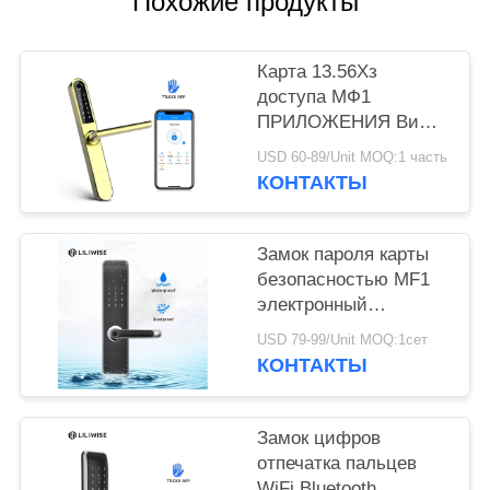
Похожие продукты
Карта 13.56Хз
доступа МФ1
ПРИЛОЖЕНИЯ ВиФи
панели электронной
USD 60-89/Unit MOQ:1 часть
ширины замков 38мм
КОНТАКТЫ
тонкая
Замок пароля карты
безопасностью MF1
электронный
водоустойчивый
USD 79-99/Unit MOQ:1сет
КОНТАКТЫ
Замок цифров
отпечатка пальцев
WiFi Bluetooth